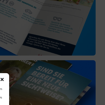
um
Ds